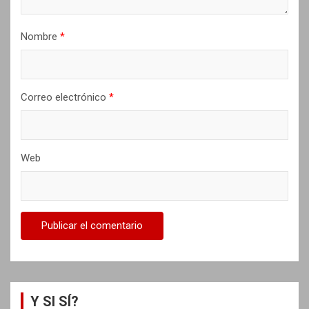
a
d
Nombre
*
a
s
Correo electrónico
*
Web
Y SI SÍ?