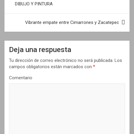
DIBUJO Y PINTURA
v
e
Vibrante empate entre Cimarrones y Zacatepec
g
a
c
Deja una respuesta
i
Tu dirección de correo electrónico no será publicada.
Los
ó
campos obligatorios están marcados con
*
n
Comentario
d
e
e
n
t
r