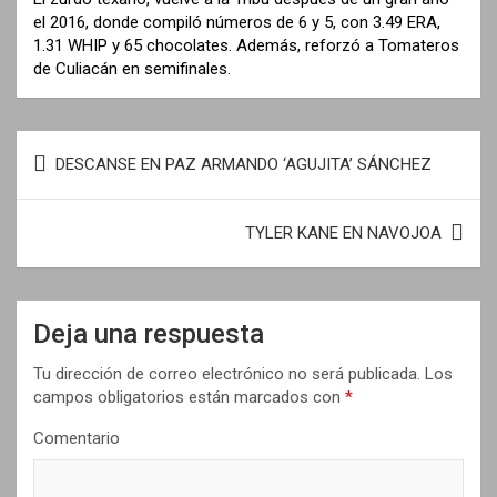
el 2016, donde compiló números de 6 y 5, con 3.49 ERA,
1.31 WHIP y 65 chocolates. Además, reforzó a Tomateros
de Culiacán en semifinales.
N
DESCANSE EN PAZ ARMANDO ‘AGUJITA’ SÁNCHEZ
a
v
TYLER KANE EN NAVOJOA
e
g
a
Deja una respuesta
c
Tu dirección de correo electrónico no será publicada.
Los
i
campos obligatorios están marcados con
*
ó
Comentario
n