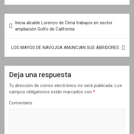
N
Inicia alcalde Lorenzo de Cima trabajos en sector
a
ampliación Golfo de California
v
e
LOS MAYOS DE NAVOJOA ANUNCIAN SUS ABRIDORES
g
a
Deja una respuesta
c
i
Tu dirección de correo electrónico no será publicada.
Los
campos obligatorios están marcados con
*
ó
n
Comentario
d
e
e