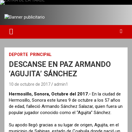
S
a
DIARIO INDEPENDIENTE AL SERVICIO DE LA COMUNIDAD
EXTRA DE LA TARDE
l
t
a
r
a
l
c
DEPORTE
PRINCIPAL
o
DESCANSE EN PAZ ARMANDO
n
t
‘AGUJITA’ SÁNCHEZ
e
n
10 de octubre de 2017
admin1
i
Hermosillo, Sonora, Octubre del 2017.-
En la ciudad de
d
Hermosillo, Sonora este lunes 9 de octubre a los 57 años
o
de edad, falleció Armando Sánchez Salazar, quien fuera un
popular jugador conocido como el “Agujita” Sánchez.
Su apodo llegó gracias a su lugar de origen, Agujita, en el
municipio de Sabinas, estado de Coahuila donde nació un