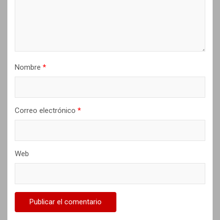
n
t
r
a
Nombre
*
d
a
s
Correo electrónico
*
Web