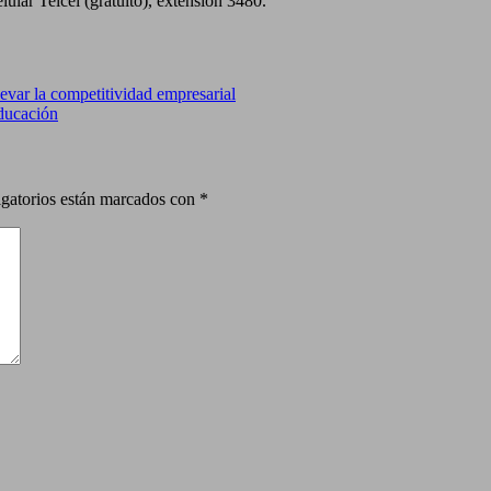
ular Telcel (gratuito), extensión 3480.
evar la competitividad empresarial
Educación
gatorios están marcados con
*