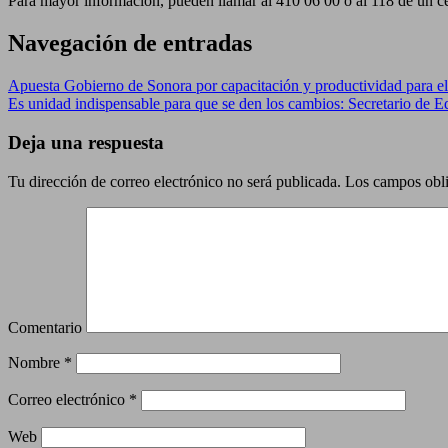
Para mayor información, pueden llamar al 410 06 00 ó al 118 de un cel
Navegación de entradas
Apuesta Gobierno de Sonora por capacitación y productividad para el
Es unidad indispensable para que se den los cambios: Secretario de 
Deja una respuesta
Tu dirección de correo electrónico no será publicada.
Los campos obli
Comentario
Nombre
*
Correo electrónico
*
Web