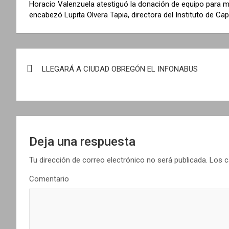
Horacio Valenzuela atestiguó la donación de equipo para m
encabezó Lupita Olvera Tapia, directora del Instituto de Ca
N
LLEGARÁ A CIUDAD OBREGÓN EL INFONABUS
a
v
e
g
Deja una respuesta
a
Tu dirección de correo electrónico no será publicada.
Los c
Comentario
c
i
ó