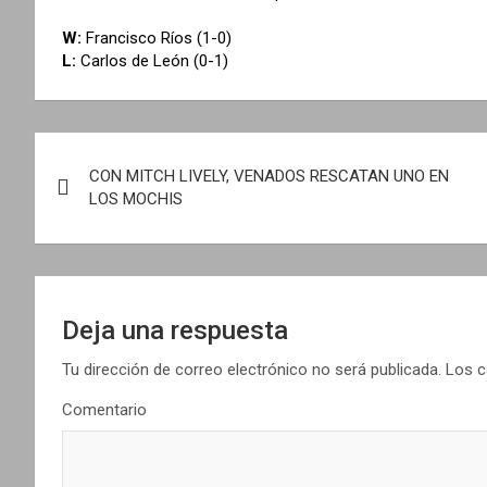
W:
Francisco Ríos (1-0)
L:
Carlos de León (0-1)
N
CON MITCH LIVELY, VENADOS RESCATAN UNO EN
a
LOS MOCHIS
v
e
g
Deja una respuesta
a
Tu dirección de correo electrónico no será publicada.
Los c
Comentario
c
i