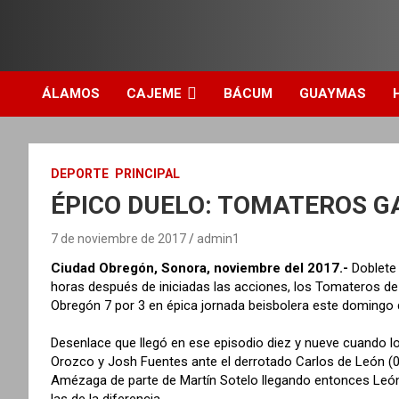
ÁLAMOS
CAJEME
BÁCUM
GUAYMAS
DEPORTE
PRINCIPAL
ÉPICO DUELO: TOMATEROS G
7 de noviembre de 2017
admin1
Ciudad Obregón, Sonora, noviembre del 2017.-
Doblete 
horas después de iniciadas las acciones, los Tomateros de
Obregón 7 por 3 en épica jornada beisbolera este domingo q
Desenlace que llegó en ese episodio diez y nueve cuando lo
Orozco y Josh Fuentes ante el derrotado Carlos de León (0-
Amézaga de parte de Martín Sotelo llegando entonces León
las de la diferencia.