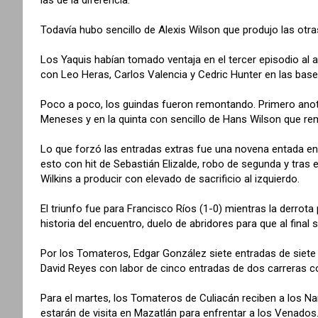
Todavía hubo sencillo de Alexis Wilson que produjo las otras
Los Yaquis habían tomado ventaja en el tercer episodio al
con Leo Heras, Carlos Valencia y Cedric Hunter en las bas
Poco a poco, los guindas fueron remontando. Primero anota
Meneses y en la quinta con sencillo de Hans Wilson que r
Lo que forzó las entradas extras fue una novena entada e
esto con hit de Sebastián Elizalde, robo de segunda y tras
Wilkins a producir con elevado de sacrificio al izquierdo.
El triunfo fue para Francisco Ríos (1-0) mientras la derrota
historia del encuentro, duelo de abridores para que al final 
Por los Tomateros, Edgar González siete entradas de siete h
David Reyes con labor de cinco entradas de dos carreras c
Para el martes, los Tomateros de Culiacán reciben a los Na
estarán de visita en Mazatlán para enfrentar a los Venados