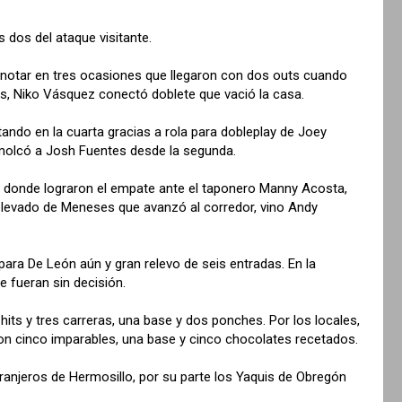
 dos del ataque visitante.
 anotar en tres ocasiones que llegaron con dos outs cuando
es, Niko Vásquez conectó doblete que vació la casa.
ndo en la cuarta gracias a rola para dobleplay de Joey
emolcó a Josh Fuentes desde la segunda.
n donde lograron el empate ante el taponero Manny Acosta,
 elevado de Meneses que avanzó al corredor, vino Andy
 para De León aún y gran relevo de seis entradas. En la
se fueran sin decisión.
its y tres carreras, una base y dos ponches. Por los locales,
on cinco imparables, una base y cinco chocolates recetados.
ranjeros de Hermosillo, por su parte los Yaquis de Obregón
.