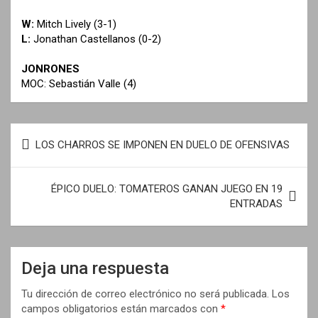
W:
Mitch Lively (3-1)
L:
Jonathan Castellanos (0-2)
JONRONES
MOC: Sebastián Valle (4)
N
LOS CHARROS SE IMPONEN EN DUELO DE OFENSIVAS
a
v
ÉPICO DUELO: TOMATEROS GANAN JUEGO EN 19
e
ENTRADAS
g
a
Deja una respuesta
c
i
Tu dirección de correo electrónico no será publicada.
Los
campos obligatorios están marcados con
*
ó