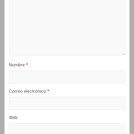
e
e
n
t
r
a
d
Nombre
*
a
s
Correo electrónico
*
Web