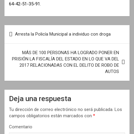
64-42-51-35-91.
N
Arresta la Policía Municipal a individuo con droga
a
v
MÁS DE 100 PERSONAS HA LOGRADO PONER EN
e
PRISIÓN LA FISCALÍA DEL ESTADO EN LO QUE VA DEL
2017 RELACIONADAS CON EL DELITO DE ROBO DE
g
AUTOS
a
c
i
Deja una respuesta
ó
Tu dirección de correo electrónico no será publicada.
Los
n
campos obligatorios están marcados con
*
d
Comentario