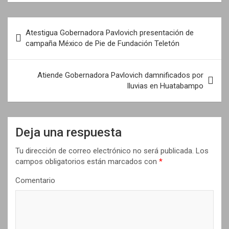
N
Atestigua Gobernadora Pavlovich presentación de
a
campaña México de Pie de Fundación Teletón
v
e
Atiende Gobernadora Pavlovich damnificados por
lluvias en Huatabampo
g
a
c
Deja una respuesta
i
Tu dirección de correo electrónico no será publicada.
Los
ó
campos obligatorios están marcados con
*
n
Comentario
d
e
e