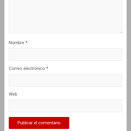
n
t
r
a
d
Nombre
*
a
s
Correo electrónico
*
Web