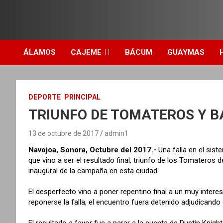
ÁLAMOS
CAJEME
BÁCUM
GUAYMAS
DEPORTE
PRINCIPAL
TRIUNFO DE TOMATEROS Y B
13 de octubre de 2017
admin1
Navojoa, Sonora, Octubre del 2017.-
Una falla en el sist
que vino a ser el resultado final, triunfo de los Tomateros
inaugural de la campaña en esta ciudad.
El desperfecto vino a poner repentino final a un muy inter
reponerse la falla, el encuentro fuera detenido adjudicando e
El resultado a favor fue a parar a la cuenta de Dustin Knigh