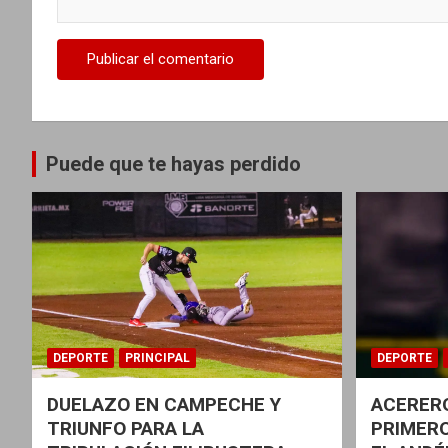
d
a
s
Puede que te hayas perdido
DEPORTE
PRINCIPAL
DEPORTE
DUELAZO EN CAMPECHE Y
ACERERO
TRIUNFO PARA LA
PRIMERO