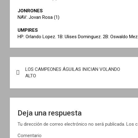
JONRONES
NAV: Jovan Rosa (1)
UMPIRES
HP: Orlando Lopez. 1B: Ulises Dominguez. 2B: Oswaldo Meza
N
LOS CAMPEONES ÁGUILAS INICIAN VOLANDO
a
ALTO
v
e
g
Deja una respuesta
a
Tu dirección de correo electrónico no será publicada.
Los c
Comentario