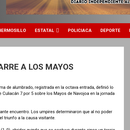
HERMOSILLO
ESTATAL
POLICIACA
DEPORTE
ARRE A LOS MAYOS
ema de alumbrado, registrada en la octava entrada, definió lo
 de Culiacán 7 por 5 sobre los Mayos de Navojoa en la jornada
esante encuentro. Los umpires determinaron que al no poder
l triunfo a la causa visitante.
t (1-0), abridor guinda que se sostuvo durante cinco un tercio