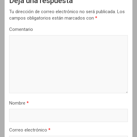
Deja una respuesta
i
Tu dirección de correo electrónico no será publicada.
Los
ó
campos obligatorios están marcados con
*
n
Comentario
d
e
e
n
t
r
a
d
Nombre
*
a
s
Correo electrónico
*