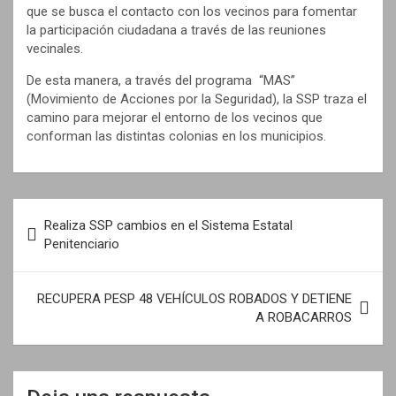
que se busca el contacto con los vecinos para fomentar
la participación ciudadana a través de las reuniones
vecinales.
De esta manera, a través del programa “MAS”
(Movimiento de Acciones por la Seguridad), la SSP traza el
camino para mejorar el entorno de los vecinos que
conforman las distintas colonias en los municipios.
N
Realiza SSP cambios en el Sistema Estatal
a
Penitenciario
v
e
RECUPERA PESP 48 VEHÍCULOS ROBADOS Y DETIENE
A ROBACARROS
g
a
c