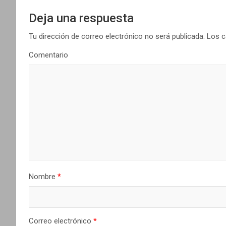
g
Deja una respuesta
a
Tu dirección de correo electrónico no será publicada.
Los c
Comentario
c
i
ó
n
d
e
Nombre
*
e
n
t
Correo electrónico
*