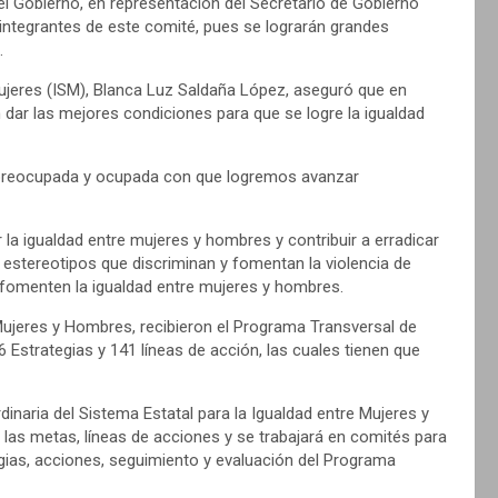
el Gobierno, en representación del Secretario de Gobierno
integrantes de este comité, pues se lograrán grandes
.
Mujeres (ISM), Blanca Luz Saldaña López, aseguró que en
n dar las mejores condiciones para que se logre la igualdad
a preocupada y ocupada con que logremos avanzar
 la igualdad entre mujeres y hombres y contribuir a erradicar
 estereotipos que discriminan y fomentan la violencia de
e fomenten la igualdad entre mujeres y hombres.
 Mujeres y Hombres, recibieron el Programa Transversal de
6 Estrategias y 141 líneas de acción, las cuales tienen que
inaria del Sistema Estatal para la Igualdad entre Mujeres y
s metas, líneas de acciones y se trabajará en comités para
tegias, acciones, seguimiento y evaluación del Programa