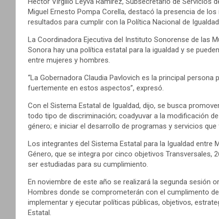
Héctor Virgilio Leyva Ramírez, Subsecretario de Servicios d
Miguel Ernesto Pompa Corella, destacó la presencia de los 
resultados para cumplir con la Política Nacional de Igualdad
La Coordinadora Ejecutiva del Instituto Sonorense de las 
Sonora hay una política estatal para la igualdad y se puede
entre mujeres y hombres.
“La Gobernadora Claudia Pavlovich es la principal person
fuertemente en estos aspectos”, expresó.
Con el Sistema Estatal de Igualdad, dijo, se busca promover
todo tipo de discriminación; coadyuvar a la modificación de
género; e iniciar el desarrollo de programas y servicios qu
Los integrantes del Sistema Estatal para la Igualdad entre
Género, que se integra por cinco objetivos Transversales, 2
ser estudiadas para su cumplimiento.
En noviembre de este año se realizará la segunda sesión ord
Hombres donde se comprometerán con el cumplimento de la
implementar y ejecutar políticas públicas, objetivos, estra
Estatal.