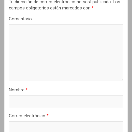
Tu dirección de correo electrónico no será publicada.
Los
ó
campos obligatorios están marcados con
*
n
Comentario
d
e
e
n
t
r
a
d
Nombre
*
a
s
Correo electrónico
*