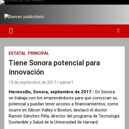
S
a
DIARIO INDEPENDIENTE AL SERVICIO DE LA COMUNIDAD
EXTRA DE LA TARDE
l
t
a
r
a
l
c
ESTATAL
PRINCIPAL
o
Tiene Sonora potencial para
n
t
innovación
e
n
19 de septiembre de 2017
admin1
i
Hermosillo, Sonora, septiembre de 2017.-
En Sonora
d
se trabaja con los emprendedores para que conozcan su
o
potencial y puedan tener acceso a financiamientos, como
ocurre en Silicon Valley o Boston, destacó el doctor
Ramón Sánchez Piña, director del programa de Tecnología
Sostenible y Salud de la Universidad de Harvard.