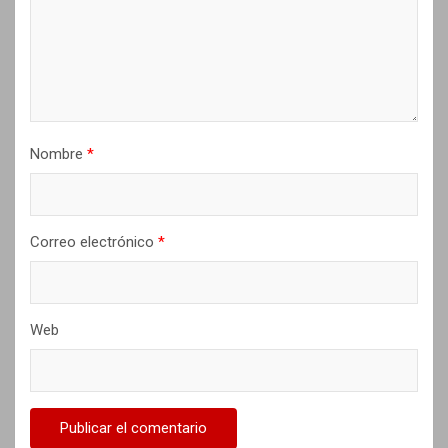
n
t
r
a
d
Nombre
*
a
s
Correo electrónico
*
Web