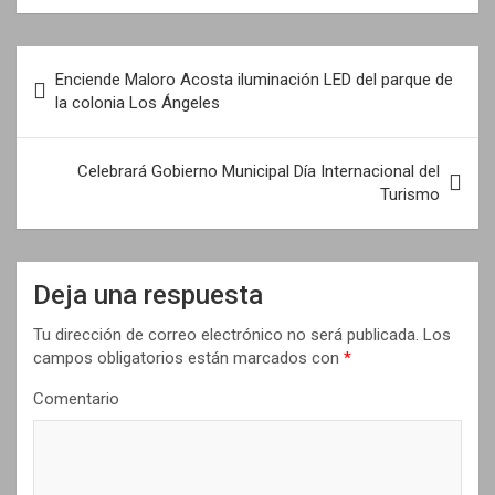
N
Enciende Maloro Acosta iluminación LED del parque de
a
la colonia Los Ángeles
v
e
Celebrará Gobierno Municipal Día Internacional del
Turismo
g
a
c
Deja una respuesta
i
Tu dirección de correo electrónico no será publicada.
Los
ó
campos obligatorios están marcados con
*
n
Comentario
d
e
e