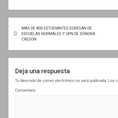
N
MÁS DE 800 ESTUDIANTES EGRESAN DE
a
ESCUELAS NORMALES Y UPN DE SONORA:
CRESON
v
e
g
Deja una respuesta
a
Tu dirección de correo electrónico no será publicada.
Los c
c
Comentario
i
ó