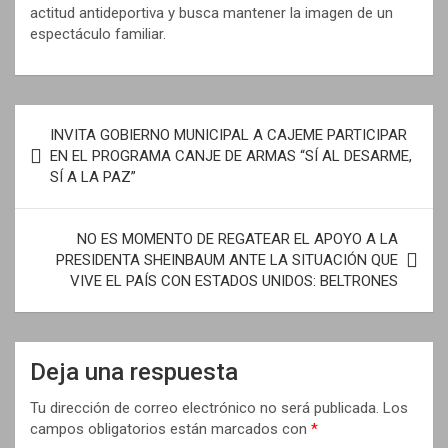
actitud antideportiva y busca mantener la imagen de un
espectáculo familiar.
N
INVITA GOBIERNO MUNICIPAL A CAJEME PARTICIPAR
a
EN EL PROGRAMA CANJE DE ARMAS “SÍ AL DESARME,
SÍ A LA PAZ”
v
e
NO ES MOMENTO DE REGATEAR EL APOYO A LA
g
PRESIDENTA SHEINBAUM ANTE LA SITUACIÓN QUE
a
VIVE EL PAÍS CON ESTADOS UNIDOS: BELTRONES
c
i
Deja una respuesta
ó
n
Tu dirección de correo electrónico no será publicada.
Los
campos obligatorios están marcados con
*
d