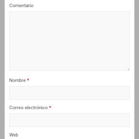
Comentario
e
e
n
t
r
a
d
a
Nombre
*
s
Correo electrónico
*
Web