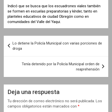
Indicó que se busca que los escuadrones viales también
se formen en escuelas preparatorias y kínder, tanto en
planteles educativos de ciudad Obregón como en
comunidades del Valle del Yaqui.
N
Lo detiene la Policía Municipal con varias porciones de
a
droga
v
e
Tenía detenido por la Policía Municipal orden de
reaprehensión
g
a
c
Deja una respuesta
i
Tu dirección de correo electrónico no será publicada.
Los
ó
campos obligatorios están marcados con
*
n