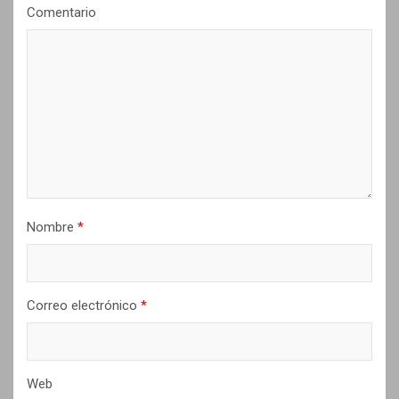
Comentario
d
e
e
n
t
r
a
d
Nombre
*
a
s
Correo electrónico
*
Web