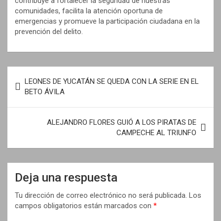
contribuye a fortalecer la seguridad de nuestras
comunidades, facilita la atención oportuna de
emergencias y promueve la participación ciudadana en la
prevención del delito.
N
LEONES DE YUCATÁN SE QUEDA CON LA SERIE EN EL
a
BETO ÁVILA
v
e
ALEJANDRO FLORES GUIÓ A LOS PIRATAS DE
CAMPECHE AL TRIUNFO
g
a
c
Deja una respuesta
i
Tu dirección de correo electrónico no será publicada.
Los
ó
campos obligatorios están marcados con
*
n