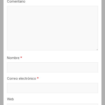
Comentario
d
e
e
n
t
r
a
d
Nombre
*
a
s
Correo electrónico
*
Web