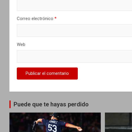
n
t
Correo electrónico
*
r
a
Web
d
a
s
Puede que te hayas perdido