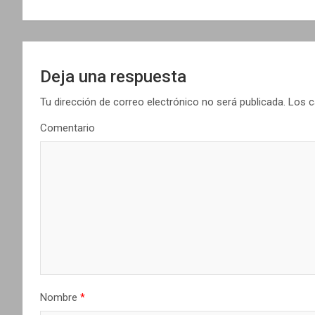
v
e
g
Deja una respuesta
a
Tu dirección de correo electrónico no será publicada.
Los c
c
Comentario
i
ó
n
d
e
e
Nombre
*