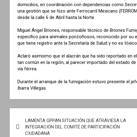
domicilios, en coordinación con dependencias como Secretar
una gestión que se hizo ante Ferrocarril Mexicano (FERROME
desde la calle 6 de Abril hasta la Norte.
Miguel Ángel Briones, responsable técnico de Briones Fumiga
específico para animales ponzoñosos, reconocido por su efe
que tiene registro ante la Secretaría de Salud y no es tóxi
Aclaró asimismo que el alacrán que ha sido reportado en e
tan común en la región, al parecer importado del estado de 
vía férrea.
Durante el arranque de la fumigación estuvo presente el 
Ibarra Villegas.
N
LAMENTA GPPAN SITUACIÓN QUE ATRAVIESA LA
a
INTEGRACIÓN DEL COMITÉ DE PARTICIPACIÓN
CIUDADANA