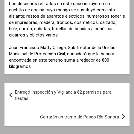
Los desechos retirados en este caso incluyeron un
cuchillo de cocina cuyo mango se sustituyó con cinta
aislante; restos de aparatos eléctricos; numerosos toner´s
de impresoras, madera, troncos, cosméticos, calzado,
hule, cartón, cubetas, botellas de bebidas alcohólicas,
cigarros y objetos varios.
Juan Francisco Matty Ortega, Subdirector de la Unidad
Municipal de Protección Civil, consideró que la basura
encontrada en este terreno suma alrededor de 800
kilogramos.
N
Entregó Inspección y Vigilancia 62 permisos para
a
fiestas
v
e
Cerrarán un tramo de Paseo Río Sonora
g