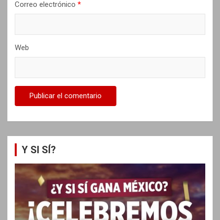
s
Correo electrónico
*
Web
Y SI SÍ?