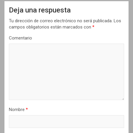
a
Deja una respuesta
c
i
Tu dirección de correo electrónico no será publicada.
Los
campos obligatorios están marcados con
*
ó
n
Comentario
d
e
e
n
t
r
a
Nombre
*
d
a