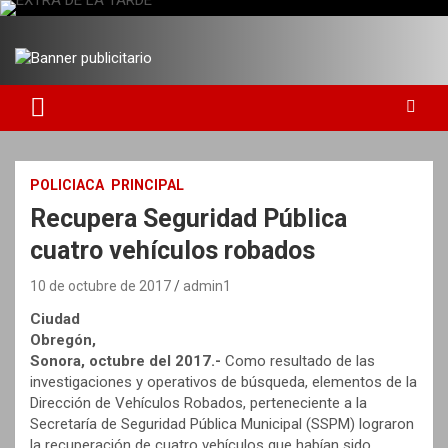
S
a
DIARIO INDEPENDIENTE AL SERVICIO DE LA COMUNIDAD
EXTRA DE LA TARDE
l
t
a
r
a
l
c
POLICIACA
PRINCIPAL
o
Recupera Seguridad Pública
n
t
cuatro vehículos robados
e
n
10 de octubre de 2017
admin1
i
Ciudad
d
Obregón,
o
Sonora, octubre del 2017.-
Como resultado de las
investigaciones y operativos de búsqueda, elementos de la
Dirección de Vehículos Robados, perteneciente a la
Secretaría de Seguridad Pública Municipal (SSPM) lograron
la recuperación de cuatro vehículos que habían sido