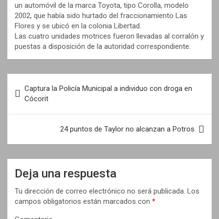
un automóvil de la marca Toyota, tipo Corolla, modelo
2002, que había sido hurtado del fraccionamiento Las
Flores y se ubicó en la colonia Libertad.
Las cuatro unidades motrices fueron llevadas al corralón y
puestas a disposición de la autoridad correspondiente.
N
Captura la Policía Municipal a individuo con droga en
a
Cócorit
v
e
24 puntos de Taylor no alcanzan a Potros
g
a
Deja una respuesta
c
i
Tu dirección de correo electrónico no será publicada.
Los
campos obligatorios están marcados con
*
ó