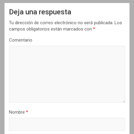
c
Deja una respuesta
i
Tu dirección de correo electrónico no será publicada.
Los
ó
campos obligatorios están marcados con
*
n
Comentario
d
e
e
n
t
r
a
d
Nombre
*
a
s