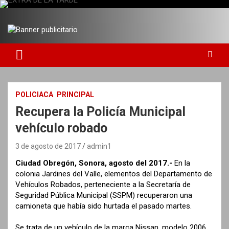
S
a
DIARIO INDEPENDIENTE AL SERVICIO DE LA COMUNIDAD
EXTRA DE LA TARDE
l
t
a
r
a
l
c
POLICIACA
PRINCIPAL
o
Recupera la Policía Municipal
n
t
vehículo robado
e
n
3 de agosto de 2017
admin1
i
Ciudad Obregón, Sonora, agosto del 2017.-
En la
d
colonia Jardines del Valle, elementos del Departamento de
o
Vehículos Robados, perteneciente a la Secretaría de
Seguridad Pública Municipal (SSPM) recuperaron una
camioneta que había sido hurtada el pasado martes.
Se trata de un vehículo de la marca Nissan, modelo 2006,