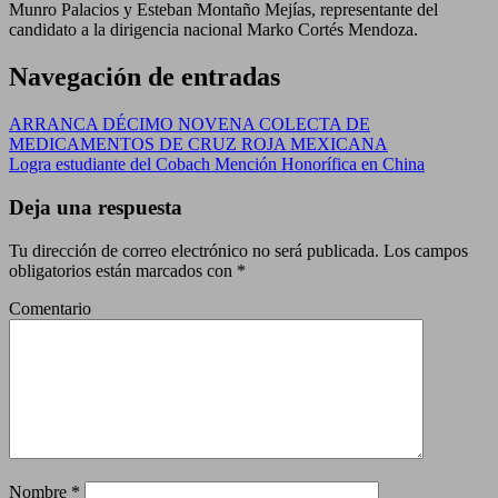
Munro Palacios y Esteban Montaño Mejías, representante del
candidato a la dirigencia nacional Marko Cortés Mendoza.
Navegación de entradas
ARRANCA DÉCIMO NOVENA COLECTA DE
MEDICAMENTOS DE CRUZ ROJA MEXICANA
Logra estudiante del Cobach Mención Honorífica en China
Deja una respuesta
Tu dirección de correo electrónico no será publicada.
Los campos
obligatorios están marcados con
*
Comentario
Nombre
*