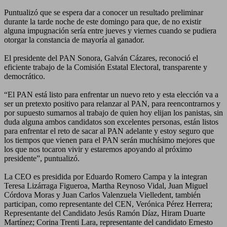
Puntualizó que se espera dar a conocer un resultado preliminar
durante la tarde noche de este domingo para que, de no existir
alguna impugnación sería entre jueves y viernes cuando se pudiera
otorgar la constancia de mayoría al ganador.
El presidente del PAN Sonora, Galván Cázares, reconoció el
eficiente trabajo de la Comisión Estatal Electoral, transparente y
democrático.
“El PAN está listo para enfrentar un nuevo reto y esta elección va a
ser un pretexto positivo para relanzar al PAN, para reencontrarnos y
por supuesto sumarnos al trabajo de quien hoy elijan los panistas, sin
duda alguna ambos candidatos son excelentes personas, están listos
para enfrentar el reto de sacar al PAN adelante y estoy seguro que
los tiempos que vienen para el PAN serán muchísimo mejores que
los que nos tocaron vivir y estaremos apoyando al próximo
presidente”, puntualizó.
La CEO es presidida por Eduardo Romero Campa y la integran
Teresa Lizárraga Figueroa, Martha Reynoso Vidal, Juan Miguel
Córdova Moras y Juan Carlos Valenzuela Vielledent, también
participan, como representante del CEN, Verónica Pérez Herrera;
Representante del Candidato Jesús Ramón Díaz, Hiram Duarte
Martínez; Corina Trenti Lara, representante del candidato Ernesto