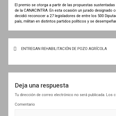
El premio se otorga a partir de las propuestas sustentadas 
de la CANACINTRA. En esta ocasión un jurado designado con 
decidió reconocer a 27 legisladores de entre los 500 Diput
país, militan en distintos partidos políticos y se desempeña
N
ENTREGAN REHABILITACIÓN DE POZO AGRÍCOLA
a
v
e
g
Deja una respuesta
a
Tu dirección de correo electrónico no será publicada.
Los c
Comentario
c