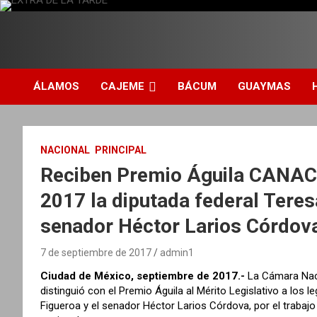
S
a
l
DIARIO INDEPENDIENTE AL SERVICIO DE LA COMUNIDAD
EXTRA DE LA TARDE
t
a
r
ÁLAMOS
CAJEME
BÁCUM
GUAYMAS
a
l
c
o
NACIONAL
PRINCIPAL
n
Reciben Premio Águila CANACI
t
e
2017 la diputada federal Teres
n
i
senador Héctor Larios Córdov
d
o
7 de septiembre de 2017
admin1
Ciudad de México, septiembre de 2017.-
La Cámara Naci
distinguió con el Premio Águila al Mérito Legislativo a los
Figueroa y el senador Héctor Larios Córdova, por el trabajo 