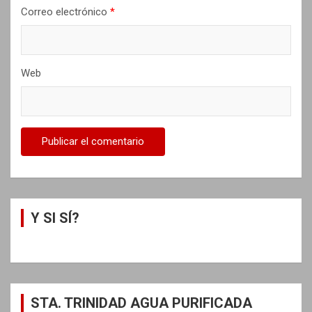
s
Correo electrónico
*
Web
Y SI SÍ?
STA. TRINIDAD AGUA PURIFICADA