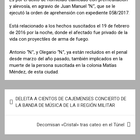
y alevosía, en agravio de Juan Manuel “N.”, que se le
ejecutó la orden de aprehensión con expediente 058/2017.
Está relacionado a los hechos suscitados el 19 de febrero
de 2016 por la noche, donde el afectado fue privado de la
vida con proyectiles de arma de fuego.
Antonio “N.”, y Olegario “N.”, ya están recluidos en el penal
desde marzo del año pasado, también implicados en la
muerte de la persona suscitada en la colonia Matías
Méndez, de esta ciudad.
N
DELEITA A CIENTOS DE CAJEMENSES CONCIERTO DE
a
LA BANDA DE MÚSICA DE LA II REGIÓN MILITAR
v
e
Decomisan «Cristal» tras cateo en el Túnel
g