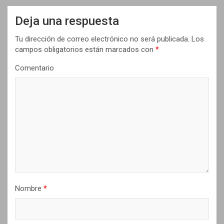
a
Deja una respuesta
c
i
Tu dirección de correo electrónico no será publicada.
Los
campos obligatorios están marcados con
*
ó
n
Comentario
d
e
e
n
t
r
a
Nombre
*
d
a