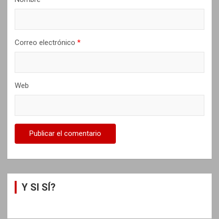
d
a
s
Correo electrónico
*
Web
Y SI SÍ?