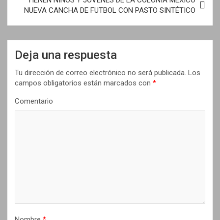
TIENEN NIÑOS Y JÓVENES DE LA COLONIA MÉXICO
e
NUEVA CANCHA DE FUTBOL CON PASTO SINTÉTICO
g
a
Deja una respuesta
c
i
Tu dirección de correo electrónico no será publicada.
Los
campos obligatorios están marcados con
*
ó
n
Comentario
d
e
e
n
t
r
a
Nombre
*