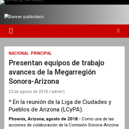
S
a
DIARIO INDEPENDIENTE AL SERVICIO DE LA COMUNIDAD
EXTRA DE LA TARDE
l
t
a
r
a
l
c
NACIONAL
PRINCIPAL
o
Presentan equipos de trabajo
n
t
avances de la Megarregión
e
Sonora-Arizona
n
i
23 de agosto de 2018
admin1
d
o
* En la reunión de la Liga de Ciudades y
Pueblos de Arizona (LCyPA).
Phoenix, Arizona; agosto de 2018.-
Como una de las
acciones de colaboración de la Comisión Sonora-Arizona