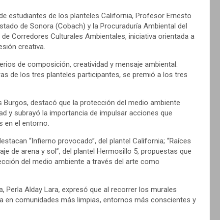
de estudiantes de los planteles California, Profesor Ernesto
 Estado de Sonora (Cobach) y la Procuraduría Ambiental del
e Corredores Culturales Ambientales, iniciativa orientada a
esión creativa.
terios de composición, creatividad y mensaje ambiental.
as de los tres planteles participantes, se premió a los tres
s Burgos, destacó que la protección del medio ambiente
dad y subrayó la importancia de impulsar acciones que
s en el entorno.
tacan “Infierno provocado”, del plantel California; “Raíces
aje de arena y sol”, del plantel Hermosillo 5, propuestas que
tección del medio ambiente a través del arte como
, Perla Alday Lara, expresó que al recorrer los murales
jada en comunidades más limpias, entornos más conscientes y