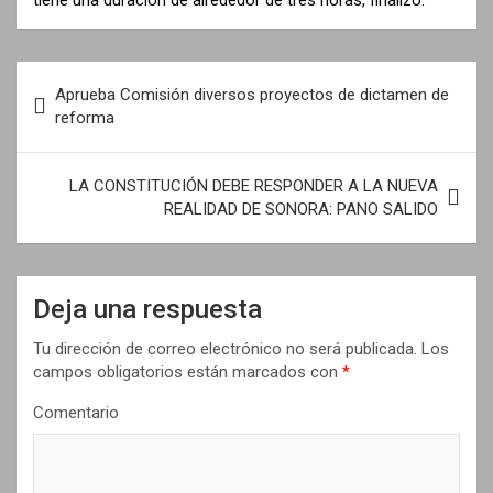
N
Aprueba Comisión diversos proyectos de dictamen de
a
reforma
v
e
LA CONSTITUCIÓN DEBE RESPONDER A LA NUEVA
REALIDAD DE SONORA: PANO SALIDO
g
a
c
Deja una respuesta
i
Tu dirección de correo electrónico no será publicada.
Los
ó
campos obligatorios están marcados con
*
n
Comentario
d
e