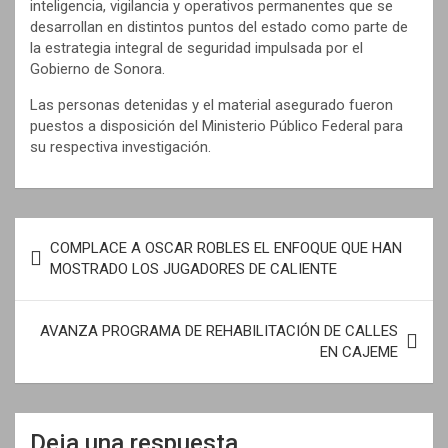
inteligencia, vigilancia y operativos permanentes que se
desarrollan en distintos puntos del estado como parte de
la estrategia integral de seguridad impulsada por el
Gobierno de Sonora.
Las personas detenidas y el material asegurado fueron
puestos a disposición del Ministerio Público Federal para
su respectiva investigación.
N
COMPLACE A OSCAR ROBLES EL ENFOQUE QUE HAN
a
MOSTRADO LOS JUGADORES DE CALIENTE
v
e
AVANZA PROGRAMA DE REHABILITACIÓN DE CALLES
EN CAJEME
g
a
c
Deja una respuesta