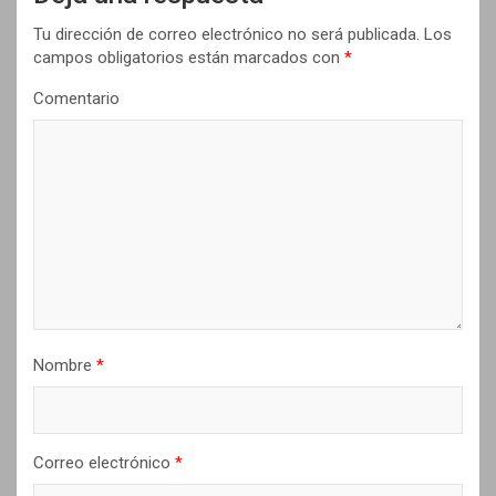
i
Tu dirección de correo electrónico no será publicada.
Los
ó
campos obligatorios están marcados con
*
n
Comentario
d
e
e
n
t
r
a
d
Nombre
*
a
s
Correo electrónico
*