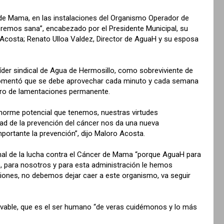
r de Mama, en las instalaciones del Organismo Operador de
eremos sana”, encabezado por el Presidente Municipal, su
Acosta; Renato Ulloa Valdez, Director de AguaH y su esposa
íder sindical de Agua de Hermosillo, como sobreviviente de
comentó que se debe aprovechar cada minuto y cada semana
muro de lamentaciones permanente.
enorme potencial que tenemos, nuestras virtudes
idad de la prevención del cáncer nos da una nueva
portante la prevención”, dijo Maloro Acosta.
ional de la lucha contra el Cáncer de Mama “porque AguaH para
 para nosotros y para esta administración le hemos
iones, no debemos dejar caer a este organismo, va seguir
novable, que es el ser humano “de veras cuidémonos y lo más