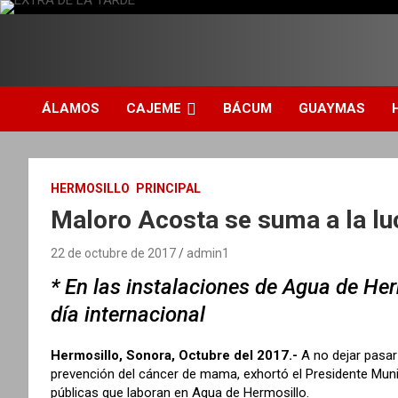
S
a
l
DIARIO INDEPENDIENTE AL SERVICIO DE LA COMUNIDAD
EXTRA DE LA TARDE
t
a
r
ÁLAMOS
CAJEME
BÁCUM
GUAYMAS
a
l
c
o
HERMOSILLO
PRINCIPAL
n
Maloro Acosta se suma a la lu
t
e
n
22 de octubre de 2017
admin1
i
* En las instalaciones de Agua de Herm
d
o
día internacional
Hermosillo, Sonora, Octubre del 2017.-
A no dejar pasar
prevención del cáncer de mama, exhortó el Presidente Muni
públicas que laboran en Agua de Hermosillo.