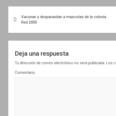
N
Vacunan y desparasitan a mascotas de la colonia
a
Red 2000
v
e
g
Deja una respuesta
a
Tu dirección de correo electrónico no será publicada.
Los c
Comentario
c
i
ó
n