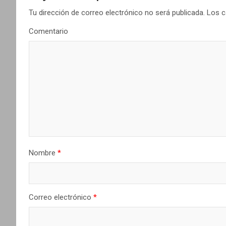
g
Tu dirección de correo electrónico no será publicada.
Los c
a
Comentario
c
i
ó
n
d
e
Nombre
*
e
n
Correo electrónico
*
t