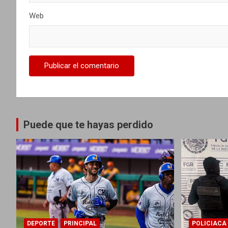
r
Web
a
d
a
s
Puede que te hayas perdido
DEPORTE
PRINCIPAL
POLICIACA