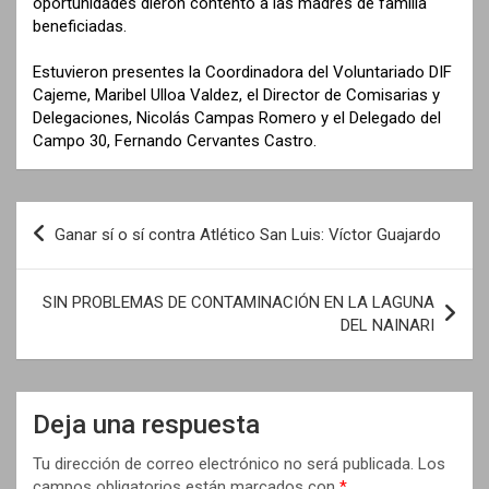
oportunidades dieron contento a las madres de familia
beneficiadas.
Estuvieron presentes la Coordinadora del Voluntariado DIF
Cajeme, Maribel Ulloa Valdez, el Director de Comisarias y
Delegaciones, Nicolás Campas Romero y el Delegado del
Campo 30, Fernando Cervantes Castro.
N
Ganar sí o sí contra Atlético San Luis: Víctor Guajardo
a
v
SIN PROBLEMAS DE CONTAMINACIÓN EN LA LAGUNA
e
DEL NAINARI
g
a
Deja una respuesta
c
i
Tu dirección de correo electrónico no será publicada.
Los
campos obligatorios están marcados con
*