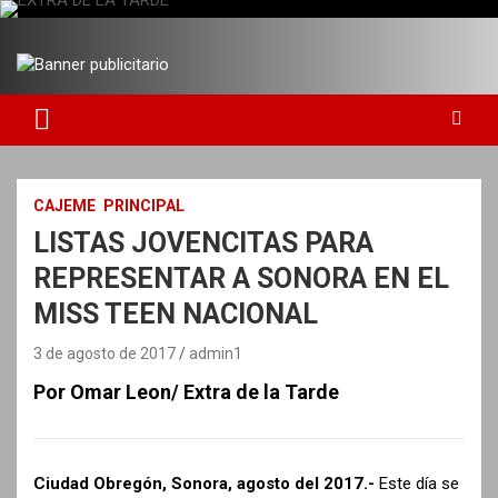
S
a
DIARIO INDEPENDIENTE AL SERVICIO DE LA COMUNIDAD
EXTRA DE LA TARDE
l
t
a
r
a
l
c
CAJEME
PRINCIPAL
o
LISTAS JOVENCITAS PARA
n
t
REPRESENTAR A SONORA EN EL
e
MISS TEEN NACIONAL
n
i
3 de agosto de 2017
admin1
d
o
Por Omar Leon/ Extra de la Tarde
Ciudad Obregón, Sonora, agosto del 2017.-
Este día se