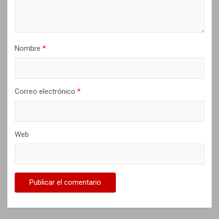
t
r
a
Nombre
*
d
a
s
Correo electrónico
*
Web