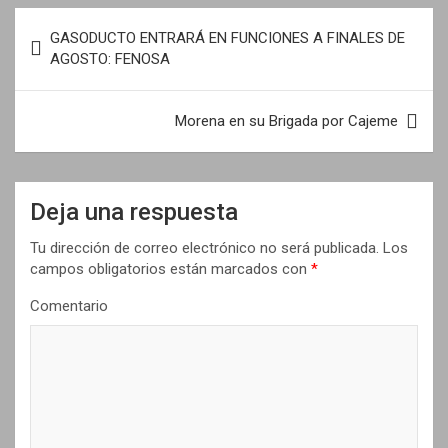
N
GASODUCTO ENTRARÁ EN FUNCIONES A FINALES DE
a
AGOSTO: FENOSA
v
e
Morena en su Brigada por Cajeme
g
a
Deja una respuesta
c
i
Tu dirección de correo electrónico no será publicada.
Los
campos obligatorios están marcados con
*
ó
n
Comentario
d
e
e
n