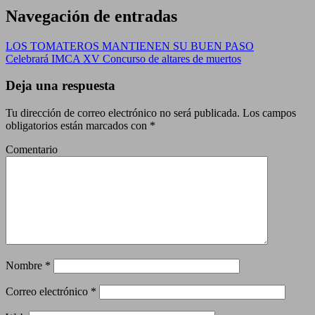
Navegación de entradas
LOS TOMATEROS MANTIENEN SU BUEN PASO
Celebrará IMCA XV Concurso de altares de muertos
Deja una respuesta
Tu dirección de correo electrónico no será publicada.
Los campos
obligatorios están marcados con
*
Comentario
Nombre
*
Correo electrónico
*