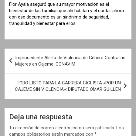
Flor Ayala aseguró que su mayor motivación es el
bienestar de las familias que ahí habitan y el contar ahora
con ese documento es un sinónimo de seguridad,
tranquilidad y bienestar para ellos.
N
Improcedente Alerta de Violencia de Género Contra las
a
Mujeres en Cajeme: CONAVIM
v
e
TODO LISTO PARA LA CARRERA CICLISTA «POR UN
CAJEME SIN VIOLENCIA»: DIPUTADO OMAR GUILLÉN
g
a
c
Deja una respuesta
i
Tu dirección de correo electrónico no será publicada.
Los
ó
campos obligatorios están marcados con
*