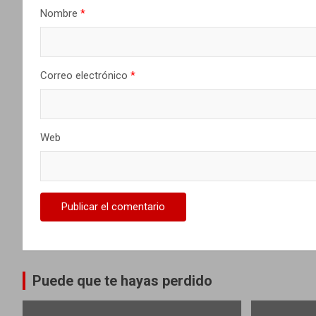
Nombre
*
e
n
t
Correo electrónico
*
r
a
Web
d
a
s
Puede que te hayas perdido