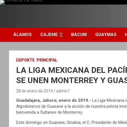
S
a
l
DIARIO INDEPENDIENTE AL SERVICIO DE LA COMUNIDAD
EXTRA DE LA TARDE
t
a
r
ÁLAMOS
CAJEME
BÁCUM
GUAYMAS
a
l
c
o
DEPORTE
PRINCIPAL
n
LA LIGA MEXICANA DEL PACÍF
t
e
SE UNEN MONTERREY Y GUA
n
i
28 de enero de 2019
admin1
d
o
Guadalajara, Jalisco; enero de 2019.-
La Liga Mexicana d
Algodoneros de Guasave a la acción de nuestra pelota inver
bienvenida a Sultanes de Monterrey.
Este domingo en Guasave, Sinaloa, el C. Presidente de Méx