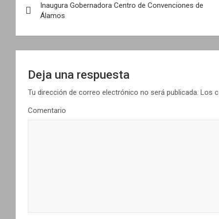
Inaugura Gobernadora Centro de Convenciones de
a
Álamos
v
e
g
Deja una respuesta
a
Tu dirección de correo electrónico no será publicada.
Los c
Comentario
c
i
ó
n
d
e