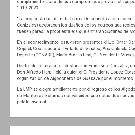
cumplimiento a uno de sus compromisos previos, el equipo 
2019-2020.
“La propuesta fue de esta forma. De acuerdo a una consulta
Canizales) aceptaban los dueños de los equipos que regre
fuesen pares, la propuesta era que entraran Sultanes de Mo
En el acontecimiento, estuvieron presentes el Lic. Omar Ca
Coppel, Gobernador del Estado de Sinaloa, Ana Gabriela Gue
Deporte (CONADE), María Aurelia Leal, C. Presidente Munici
Dentro de los invitados, destacaron Francisco González, q
Don Alfredo Harp Helú, a quien el C. Presidente López Obr
organización de Algodoneros de Guasave por el momento.
La LMP se alegra ampliamente por el regreso de los Algodon
de Monterrey. Estamos convencidos que estas dos nuevas f
pelota invernal.
N