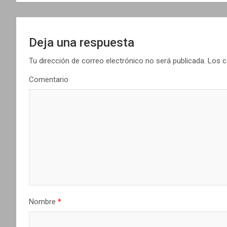
e
g
Deja una respuesta
a
Tu dirección de correo electrónico no será publicada.
Los c
c
Comentario
i
ó
n
d
e
e
Nombre
*
n