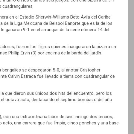
s cuadrangulares.
era en el Estadio Sherwin-Williams Beto Ávila del Caribe
iva de la Liga Mexicana de Beisbol Banorte que es la de los
le ganaron 9-1 en el arranque de la serie número 14 del
adores, fueron los Tigres quienes inauguraron la pizarra en
 Phillip Ervin (3) por encima de la barda del jardín
os bengalíes se despegaron 5-0, al anotar Cristopher
e Calvin Estrada fue llevado a tierra con cuadrangular de
la que dieron sus únicos dos hits del encuentro, pero los
 en el octavo acto, destacando el séptimo bombazo del año
, con una extraordinaria labor de seis innings dos tercios,
o acto, una carrera que fue limpia, cinco ponches y una base