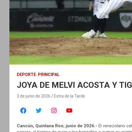
DEPORTE
PRINCIPAL
JOYA DE MELVI ACOSTA Y TI
3 de junio de 2026
Extra de la Tarde
Cancún, Quintana Roo; junio de 2026.-
El venezolano cel
carrera, al tiempo de guiar a los bengalíes a sumar su quint