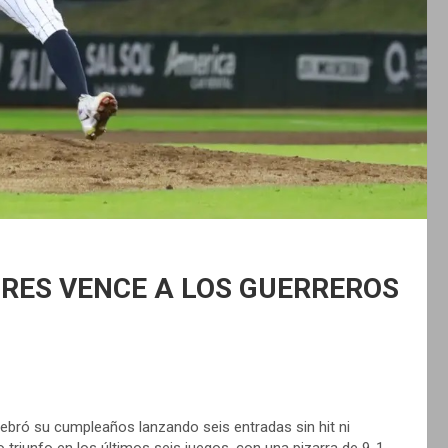
GRES VENCE A LOS GUERREROS
ebró su cumpleaños lanzando seis entradas sin hit ni
o triunfo en los últimos seis juegos, con una pizarra de 9-1