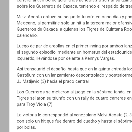
sobre los Guerreros de Oaxaca, teniendo el respaldo de tre
Melvi Acosta obtuvo su segundo triunfo en ocho días y prim
Mexicano, al permitirle solo un hit a la tercera mejor ofens
Guerreros de Oaxaca, a quienes los Tigres de Quintana Roo 
calendario.
Luego de par de argollas en el primer inning por ambos lanz
el segundo episodio, mediante un homerun del estadounidense
izquierdo, llevándose por delante a Kennys Vargas.
Así transcurrió el desafío, hasta que en la quinta entrada l
Gastélum con un lanzamiento descontrolado y posteriorment
JJ Matijevic (3) hacia el prado central.
Los Guerreros se metieron al juego en la séptima tanda, en 
Tigres sellaron su triunfo con un rally de cuatro carreras
para Troy Viola (7).
La victoria le correspondió al venezolano Melvi Acosta (2-3)
con solo un hit que fue dentro del cuadro y hasta el séptim
por bolas.