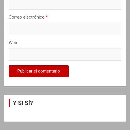
a
s
Correo electrónico
*
Web
Y SI SÍ?