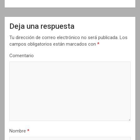
g
a
c
Deja una respuesta
i
Tu dirección de correo electrónico no será publicada.
Los
ó
campos obligatorios están marcados con
*
n
Comentario
d
e
e
n
t
r
a
d
Nombre
*