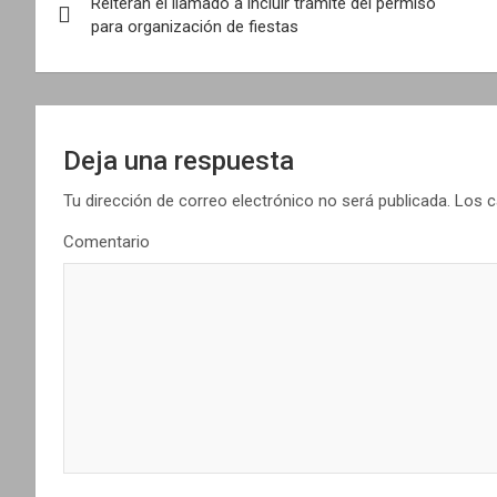
Reiteran el llamado a incluir trámite del permiso
a
para organización de fiestas
v
e
g
Deja una respuesta
a
Tu dirección de correo electrónico no será publicada.
Los c
Comentario
c
i
ó
n
d
e