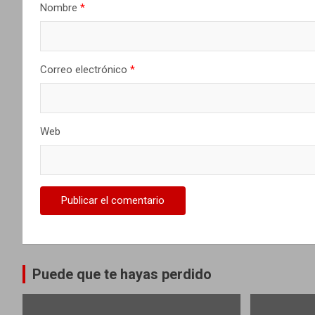
Nombre
*
e
n
t
Correo electrónico
*
r
a
Web
d
a
s
Puede que te hayas perdido