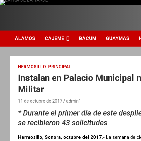
S
a
l
DIARIO INDEPENDIENTE AL SERVICIO DE LA COMUNIDAD
EXTRA DE LA TARDE
t
a
r
ÁLAMOS
CAJEME
BÁCUM
GUAYMAS
a
l
c
o
HERMOSILLO
PRINCIPAL
n
Instalan en Palacio Municipal 
t
e
Militar
n
i
11 de octubre de 2017
admin1
d
o
* Durante el primer día de este despli
se recibieron 43 solicitudes
Hermosillo, Sonora, octubre del 2017.-
La semana de cier