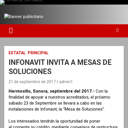
S
a
DIARIO INDEPENDIENTE AL SERVICIO DE LA COMUNIDAD
EXTRA DE LA TARDE
l
t
a
r
a
l
c
ESTATAL
PRINCIPAL
o
INFONAVIT INVITA A MESAS DE
n
t
SOLUCIONES
e
n
21 de septiembre de 2017
admin1
i
Hermosillo, Sonora, septiembre del 2017.-
Con la
d
finalidad de apoyar a nuestros acreditados, el próximo
o
sábado 23 de Septiembre se llevará a cabo en las
instalaciones de Infonavit, la “Mesa de Soluciones”.
Los interesados tendrán la oportunidad de poner
al
corriente su crédito, mediante convenios de restructura,