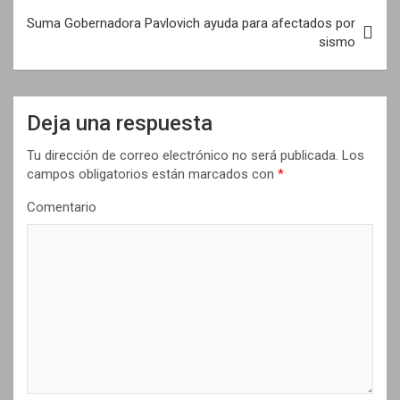
e
Suma Gobernadora Pavlovich ayuda para afectados por
sismo
g
a
c
Deja una respuesta
i
Tu dirección de correo electrónico no será publicada.
Los
ó
campos obligatorios están marcados con
*
n
Comentario
d
e
e
n
t
r
a