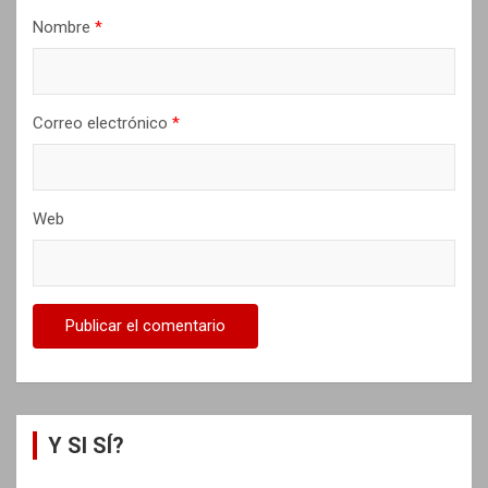
d
Nombre
*
a
s
Correo electrónico
*
Web
Y SI SÍ?