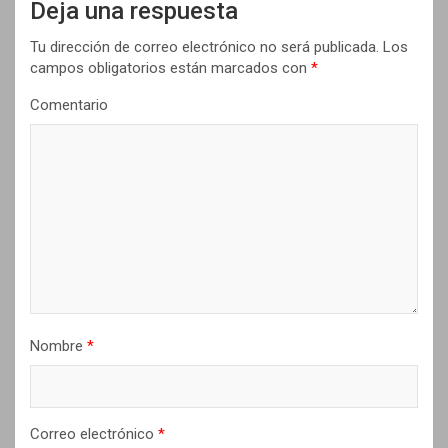
Deja una respuesta
i
Tu dirección de correo electrónico no será publicada.
Los
ó
campos obligatorios están marcados con
*
n
Comentario
d
e
e
n
t
r
a
d
Nombre
*
a
s
Correo electrónico
*