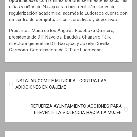
oportunidades con la niñez sonorense.En este espacio, las
niñas y niños de Navojoa también recibirán clases de
regularización académica; además la Ludoteca cuenta con
un centro de cómputo, áreas recreativas y deportivas.
Presentes: María de los Ángeles Escoboza Quintero,
presidenta de DIF Navojoa; Baudelia Chaparro Félix,
directora general de DIF Navojoa; y Joselyn Sevilla
Carmona, Coordinadora de RED de Ludotecas.
N
INSTALAN COMITÉ MUNICIPAL CONTRA LAS
a
ADICCIONES EN CAJEME
v
e
REFUERZA AYUNTAMIENTO ACCIONES PARA
PREVENIR LA VIOLENCIA HACIA LA MUJER
g
a
c