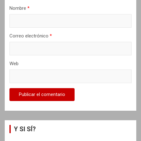
d
Nombre
*
a
s
Correo electrónico
*
Web
Y SI SÍ?