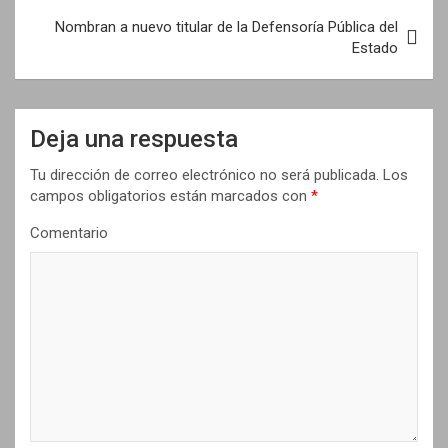
e
Nombran a nuevo titular de la Defensoría Pública del
Estado
g
a
c
Deja una respuesta
i
Tu dirección de correo electrónico no será publicada.
Los
ó
campos obligatorios están marcados con
*
n
Comentario
d
e
e
n
t
r
a