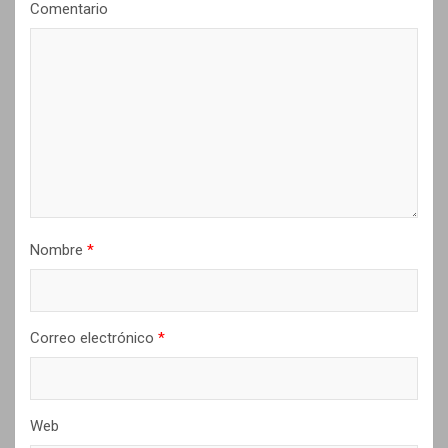
Comentario
d
e
e
n
t
r
a
d
Nombre
*
a
s
Correo electrónico
*
Web