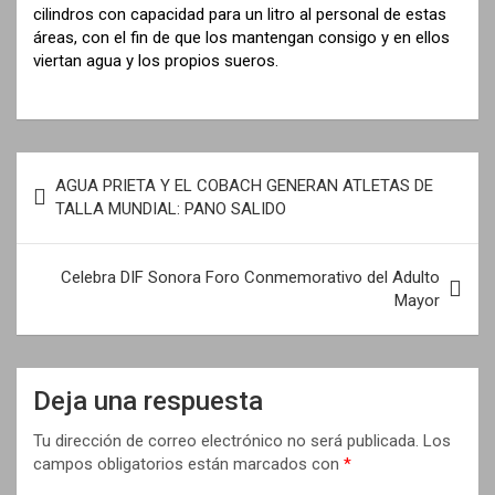
cilindros con capacidad para un litro al personal de estas
áreas, con el fin de que los mantengan consigo y en ellos
viertan agua y los propios sueros.
N
AGUA PRIETA Y EL COBACH GENERAN ATLETAS DE
a
TALLA MUNDIAL: PANO SALIDO
v
e
Celebra DIF Sonora Foro Conmemorativo del Adulto
Mayor
g
a
c
Deja una respuesta
i
Tu dirección de correo electrónico no será publicada.
Los
ó
campos obligatorios están marcados con
*
n