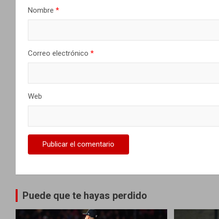
Nombre
*
e
n
t
Correo electrónico
*
r
a
Web
d
a
s
Puede que te hayas perdido