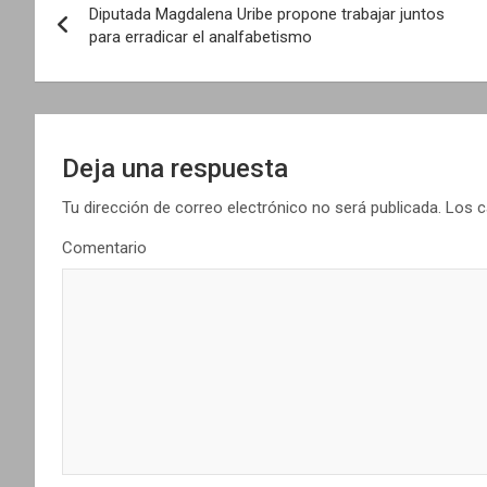
Diputada Magdalena Uribe propone trabajar juntos
a
para erradicar el analfabetismo
v
e
g
Deja una respuesta
a
Tu dirección de correo electrónico no será publicada.
Los c
Comentario
c
i
ó
n
d
e