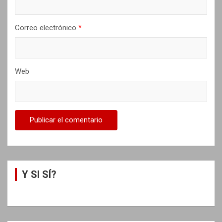
s
Correo electrónico
*
Web
Y SI SÍ?