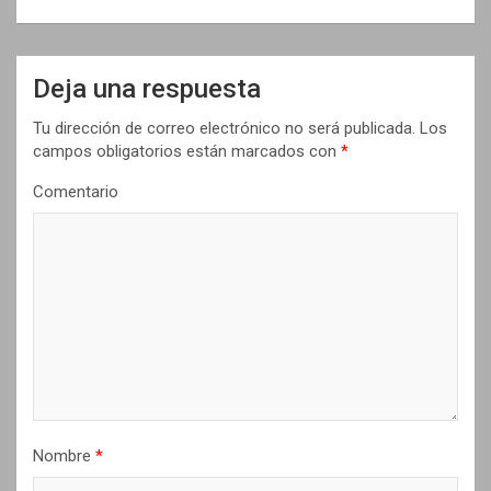
a
c
i
Deja una respuesta
ó
Tu dirección de correo electrónico no será publicada.
Los
n
campos obligatorios están marcados con
*
d
Comentario
e
e
n
t
r
a
d
Nombre
*
a