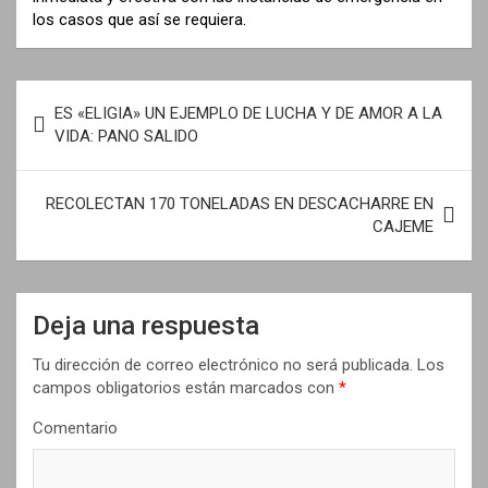
los casos que así se requiera.
N
ES «ELIGIA» UN EJEMPLO DE LUCHA Y DE AMOR A LA
a
VIDA: PANO SALIDO
v
e
RECOLECTAN 170 TONELADAS EN DESCACHARRE EN
CAJEME
g
a
c
Deja una respuesta
i
Tu dirección de correo electrónico no será publicada.
Los
ó
campos obligatorios están marcados con
*
n
Comentario
d
e