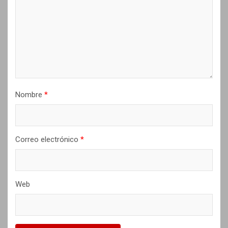
e
n
t
r
a
d
Nombre
*
a
s
Correo electrónico
*
Web