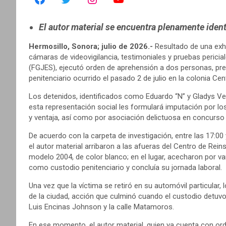
El autor material se encuentra plenamente identi
Hermosillo, Sonora; julio de 2026.-
Resultado de una exh
cámaras de videovigilancia, testimoniales y pruebas pericial
(FGJES), ejecutó orden de aprehensión a dos personas, pr
penitenciario ocurrido el pasado 2 de julio en la colonia Cen
Los detenidos, identificados como Eduardo “N” y Gladys Ve
esta representación social les formulará imputación por los
y ventaja, así como por asociación delictuosa en concurso r
De acuerdo con la carpeta de investigación, entre las 17:00 
el autor material arribaron a las afueras del Centro de Re
modelo 2004, de color blanco; en el lugar, acecharon por v
como custodio penitenciario y concluía su jornada laboral.
Una vez que la víctima se retiró en su automóvil particular
de la ciudad, acción que culminó cuando el custodio detuv
Luis Encinas Johnson y la calle Matamoros.
En ese momento, el autor material, quien ya cuenta con ord