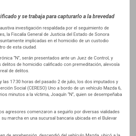
ficado y se trabaja para capturarlo a la brevedad
austiva investigación respaldada por el seguimiento de
es, la Fiscalía General de Justicia del Estado de Sonora
esuntamente implicadas en el homicidio de un custodio
tro de esta ciudad.
rónica “N”, serán presentados ante un Juez de Control, y
 delitos de homicidio calificado con premeditación, alevosía
eal de delitos.
y las 17:30 horas del pasado 2 de julio, los dos imputados y
inserción Social (CERESO) Uno a bordo de un vehículo Mazda 6,
arios minutos a la víctima, Joaquín “N”, quien se desempeñaba
, los agresores comenzaron a seguirlo por diversas vialidades
o su marcha en una sucursal bancaria ubicada en el Bulevar
en de aprehensión, descendió del vehículo Mazda, ubicó a la