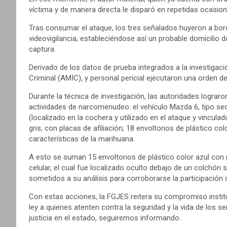
víctima y de manera directa le disparó en repetidas ocasione
Tras consumar el ataque, los tres señalados huyeron a bord
videovigilancia, estableciéndose así un probable domicilio 
captura.
Derivado de los datos de prueba integrados a la investigaci
Criminal (AMIC), y personal pericial ejecutaron una orden d
Durante la técnica de investigación, las autoridades lograro
actividades de narcomenudeo: el vehículo Mazda 6, tipo sed
(localizado en la cochera y utilizado en el ataque y vincula
gris, con placas de afiliación; 18 envoltorios de plástico c
características de la marihuana.
A esto se suman 15 envoltorios de plástico color azul con 
celular, el cual fue localizado oculto debajo de un colchón
sometidos a su análisis para corroborarse la participación d
Con estas acciones, la FGJES reitera su compromiso instituc
ley a quienes atenten contra la seguridad y la vida de los 
justicia en el estado, seguiremos informando.