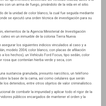
s con un arma de fuego, privándolo de la vida en el sitio.
o de la unidad de color blanco, la cual fue seguida mediante
donde se ejecutó una orden técnica de investigación para su
ón, elementos de la Agencia Ministerial de Investigación
e cateo en un inmueble de la colonia Tierra Nueva.
n asegurar los siguientes indicios vinculados al caso y a
án, modelo 2004, color blanco, con placas de afiliación
do a los hechos); un Vehículo Ford Focus, tipo sedán, color
olor rosa que contenían hierba verde y seca, con
una sustancia granulada, presunto narcótico, un teléfono
 sobre la base de la cama, así como celulares que serán
e los detenidos, entre otros objetos de valor criminalístico.
ional de combatir la impunidad y aplicar todo el rigor de la
servidores públicos encargados de mantener el orden y la