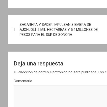
N
SAGARHPA Y SADER IMPULSAN SIEMBRA DE
a
AJONJOLÍ: 2 MIL HECTÁREAS Y 5.4 MILLONES DE
PESOS PARA EL SUR DE SONORA
v
e
g
Deja una respuesta
a
Tu dirección de correo electrónico no será publicada.
Los c
c
Comentario
i
ó