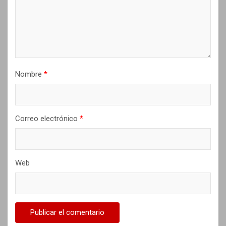
e
n
t
r
a
Nombre
*
d
a
s
Correo electrónico
*
Web