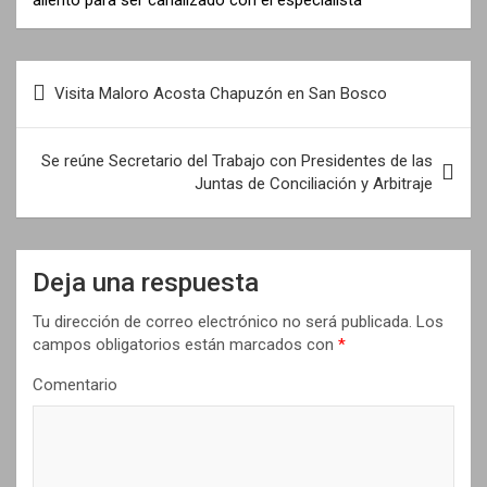
N
Visita Maloro Acosta Chapuzón en San Bosco
a
v
Se reúne Secretario del Trabajo con Presidentes de las
e
Juntas de Conciliación y Arbitraje
g
a
Deja una respuesta
c
i
Tu dirección de correo electrónico no será publicada.
Los
campos obligatorios están marcados con
*
ó
n
Comentario
d
e