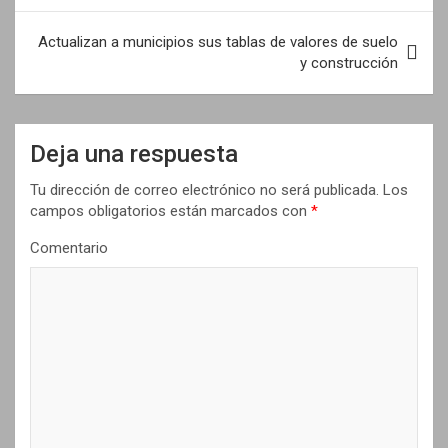
e
Actualizan a municipios sus tablas de valores de suelo
g
y construcción
a
c
i
Deja una respuesta
ó
Tu dirección de correo electrónico no será publicada.
Los
n
campos obligatorios están marcados con
*
d
Comentario
e
e
n
t
r
a