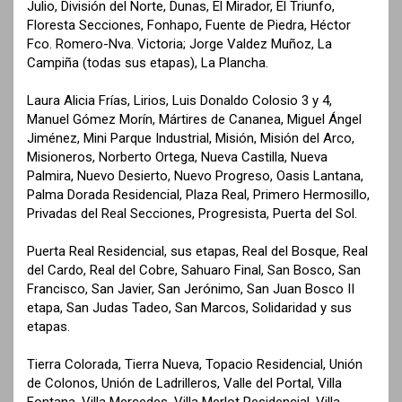
Julio, División del Norte, Dunas, El Mirador, El Triunfo,
Floresta Secciones, Fonhapo, Fuente de Piedra, Héctor
Fco. Romero-Nva. Victoria; Jorge Valdez Muñoz, La
Campiña (todas sus etapas), La Plancha.
Laura Alicia Frías, Lirios, Luis Donaldo Colosio 3 y 4,
Manuel Gómez Morín, Mártires de Cananea, Miguel Ángel
Jiménez, Mini Parque Industrial, Misión, Misión del Arco,
Misioneros, Norberto Ortega, Nueva Castilla, Nueva
Palmira, Nuevo Desierto, Nuevo Progreso, Oasis Lantana,
Palma Dorada Residencial, Plaza Real, Primero Hermosillo,
Privadas del Real Secciones, Progresista, Puerta del Sol.
Puerta Real Residencial, sus etapas, Real del Bosque, Real
del Cardo, Real del Cobre, Sahuaro Final, San Bosco, San
Francisco, San Javier, San Jerónimo, San Juan Bosco II
etapa, San Judas Tadeo, San Marcos, Solidaridad y sus
etapas.
Tierra Colorada, Tierra Nueva, Topacio Residencial, Unión
de Colonos, Unión de Ladrilleros, Valle del Portal, Villa
Fontana, Villa Mercedes, Villa Merlot Residencial, Villa