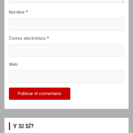
d
Nombre
*
a
s
Correo electrónico
*
Web
Y SI SÍ?