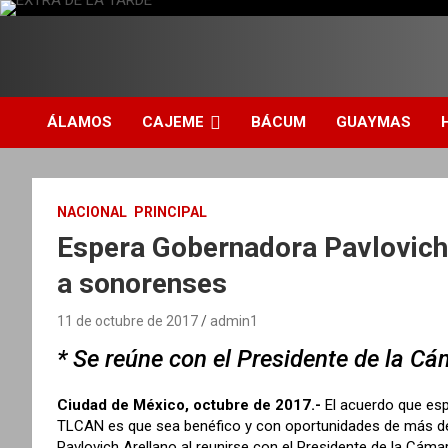
S
a
l
DIARIO INDEPENDIENTE AL SERVICIO DE LA COMUNIDAD
EXTRA DE LA TARDE
t
a
r
ÁLAMOS
CAJEME
BÁCUM
GUAYMAS
a
l
c
o
NACIONAL
PRINCIPAL
n
Espera Gobernadora Pavlovich
t
e
a sonorenses
n
i
11 de octubre de 2017
admin1
d
o
* Se reúne con el Presidente de la 
Ciudad de México, octubre de 2017.-
El acuerdo que esp
TLCAN es que sea benéfico y con oportunidades de más desa
Pavlovich Arellano al reunirse con el Presidente de la Cá