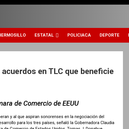
HERMOSILLO
ESTATAL
POLICIACA
DEPORTE
 acuerdos en TLC que beneficie
Cámara de Comercio de EEUU
eran y al que aspiran sonorenses en la negociación del
rrollo para los tres países, señaló la Gobernadora Claudia
mara de Comercio de Estados Unidos, Tomas J. Donahue.