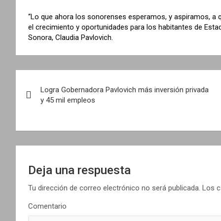
“Lo que ahora los sonorenses esperamos, y aspiramos, a 
el crecimiento y oportunidades para los habitantes de Esta
Sonora, Claudia Pavlovich.
N
Logra Gobernadora Pavlovich más inversión privada
a
y 45 mil empleos
v
e
g
Deja una respuesta
a
Tu dirección de correo electrónico no será publicada.
Los c
c
Comentario